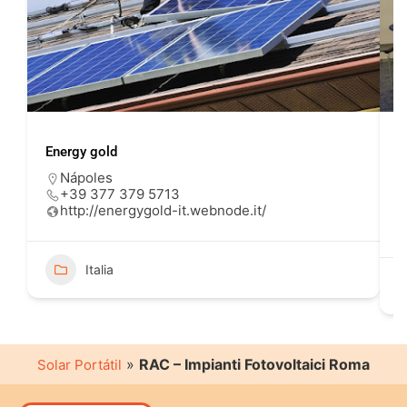
Energy gold
P
Nápoles
+39 377 379 5713
http://energygold-it.webnode.it/
Italia
»
RAC – Impianti Fotovoltaici Roma
Solar Portátil