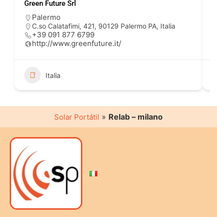
Green Future Srl
E
Palermo
C.so Calatafimi, 421, 90129 Palermo PA, Italia
+39 091 877 6799
http://www.greenfuture.it/
Italia
»
Relab – milano
Solar Portátil