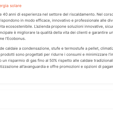
ergia solare
e 40 anni di esperienza nel settore del riscaldamento. Nel corso d
e rispondono in modo efficace, innovativo e professionale alle di
 vita ecosostenibile. L’azienda propone soluzioni innovative, sicu
incipale è migliorare la qualità della vita dei clienti e garantir
ome l’Ecobonus.
clude caldaie a condensazione, stufe e termostufe a pellet, climat
ti prodotti sono progettati per ridurre i consumi e minimizzare 
 risparmio di gas fino al 50% rispetto alle caldaie tradizionali
atizzazione all’avanguardia e offre promozioni e opzioni di paga