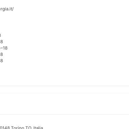
gia.it/
8
18
4–18
18
18
0148 Torino TO, Italia