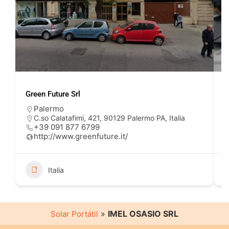
Green Future Srl
E
Palermo
C.so Calatafimi, 421, 90129 Palermo PA, Italia
+39 091 877 6799
http://www.greenfuture.it/
Italia
»
IMEL OSASIO SRL
Solar Portátil