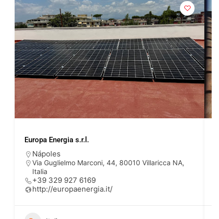
Europa Energia s.r.l.
C
Nápoles
Via Guglielmo Marconi, 44, 80010 Villaricca NA,
Italia
+39 329 927 6169
http://europaenergia.it/