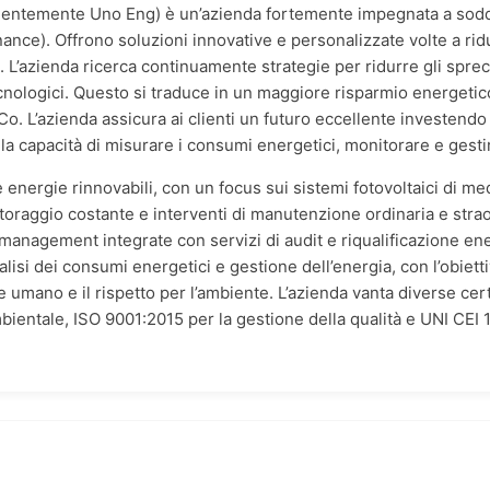
entemente Uno Eng) è un’azienda fortemente impegnata a soddisf
ance). Offrono soluzioni innovative e personalizzate volte a rid
. L’azienda ricerca continuamente strategie per ridurre gli sprec
tecnologici. Questo si traduce in un maggiore risparmio energeti
o. L’azienda assicura ai clienti un futuro eccellente investendo 
la capacità di misurare i consumi energetici, monitorare e gesti
 energie rinnovabili, con un focus sui sistemi fotovoltaici di me
oraggio costante e interventi di manutenzione ordinaria e strao
management integrate con servizi di audit e riqualificazione ene
lisi dei consumi energetici e gestione dell’energia, con l’obietti
 umano e il rispetto per l’ambiente. L’azienda vanta diverse certif
bientale, ISO 9001:2015 per la gestione della qualità e UNI CEI 