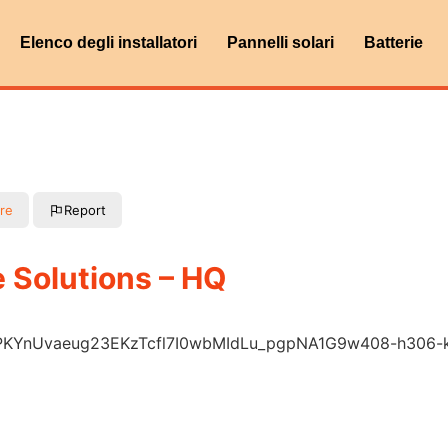
Elenco degli installatori
Pannelli solari
Batterie
re
Report
 Solutions – HQ