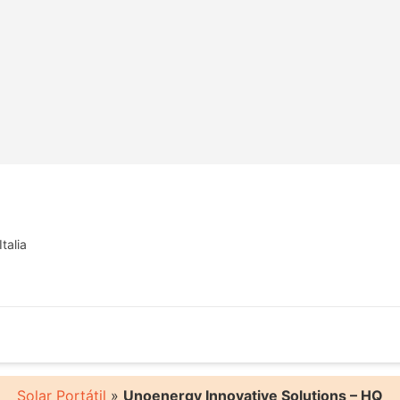
talia
Solar Portátil
»
Unoenergy Innovative Solutions – HQ