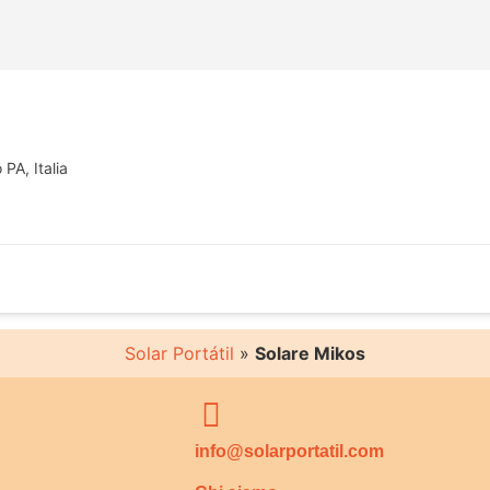
PA, Italia
Solar Portátil
»
Solare Mikos
info@solarportatil.com