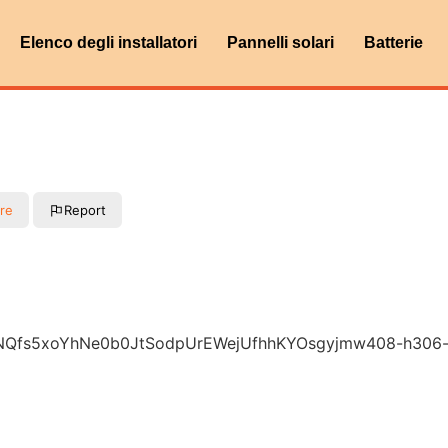
Elenco degli installatori
Pannelli solari
Batterie
re
Report