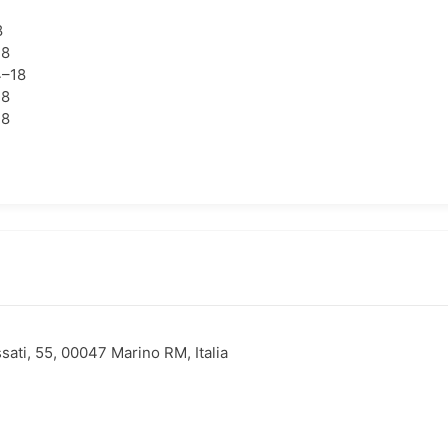
8
18
4–18
18
18
ssati, 55, 00047 Marino RM, Italia