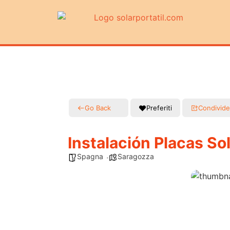
Go Back
Preferiti
Condivide
Instalación Placas S
Spagna
Saragozza