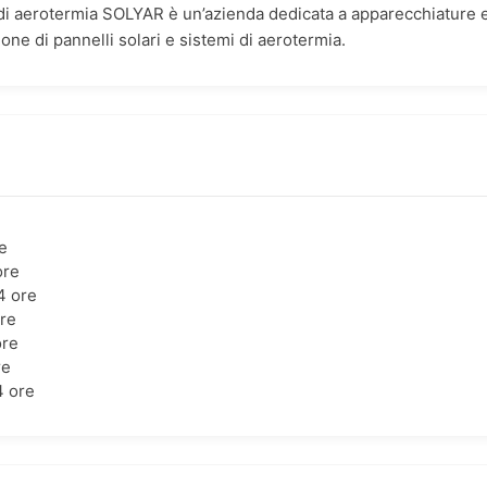
mi di aerotermia SOLYAR è un’azienda dedicata a apparecchiature 
ione di pannelli solari e sistemi di aerotermia.
e
ore
4 ore
ore
ore
re
4 ore