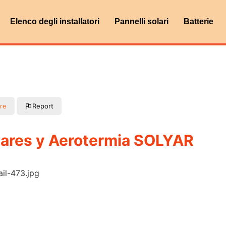
Elenco degli installatori
Pannelli solari
Batterie
re
Report
olares y Aerotermia SOLYAR