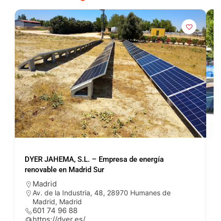
DYER JAHEMA, S.L. – Empresa de energía
P
renovable en Madrid Sur
Madrid
Av. de la Industria, 48, 28970 Humanes de
Madrid, Madrid
601 74 96 88
https://dyer.es/