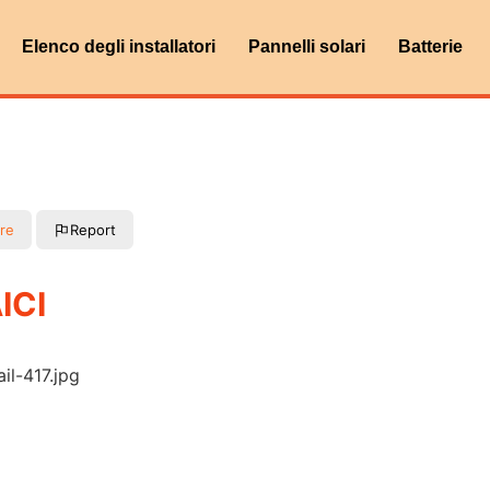
Elenco degli installatori
Pannelli solari
Batterie
re
Report
ICI