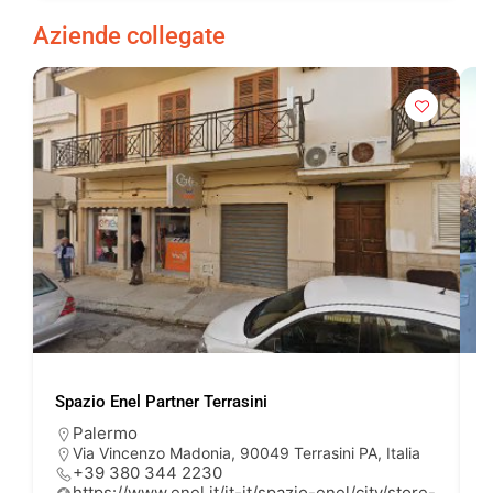
Aziende collegate
Spazio Enel Partner Terrasini
E
Palermo
Via Vincenzo Madonia, 90049 Terrasini PA, Italia
+39 380 344 2230
https://www.enel.it/it-it/spazio-enel/city/store-