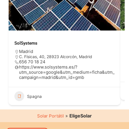
SolSystems
C
Madrid
C. Físicas, 40, 28923 Alcorcón, Madrid
656 70 18 24
https://www.solsystems.es/?
utm_source=google&utm_medium=ficha&utm_
campaign=madrid&utm_id=gmb
Spagna
»
EligeSolar
Solar Portátil