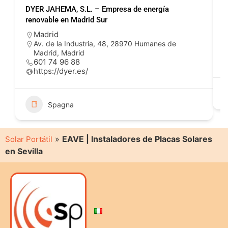
DYER JAHEMA, S.L. – Empresa de energía
P
renovable en Madrid Sur
Madrid
Av. de la Industria, 48, 28970 Humanes de
Madrid, Madrid
601 74 96 88
https://dyer.es/
Spagna
»
EAVE | Instaladores de Placas Solares
Solar Portátil
en Sevilla