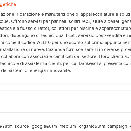
rgetiche
llazione, riparazione e manutenzione di apparecchiature e soluzi
ue. Offrono servizi per pannelli solari ACS, stufe a pellet, gener
stica e a flusso diretto), collettori per piscine e apparecchiatu
ori, dispongono di tecnici qualificati, servizio post-vendita e resp
ni come il codice WEB10 per uno sconto sul primo appuntamento
installazione di nuove. L’azienda fornisce servizi in diverse prov
llabora con associati e certificati del settore. I loro clienti ap
 tecnico e di assistenza clienti, per cui Dankesol si presenta com
dei sistemi di energia rinnovabile.
com/?utm_source=google&utm_medium=organic&utm_campaign