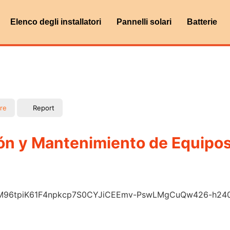
Elenco degli installatori
Pannelli solari
Batterie
re
Report
n y Mantenimiento de Equipos