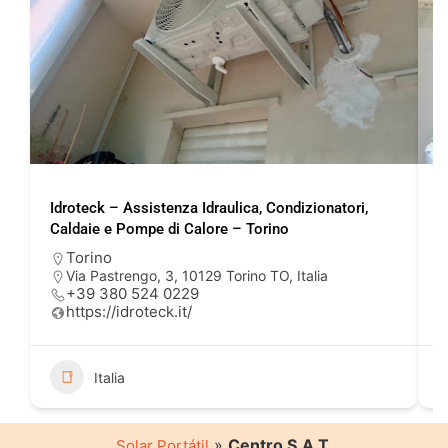
Idroteck – Assistenza Idraulica, Condizionatori,
E
Caldaie e Pompe di Calore – Torino
e
Torino
Via Pastrengo, 3, 10129 Torino TO, Italia
+39 380 524 0229
https://idroteck.it/
Italia
»
Centro S.A.T.
Solar Portátil