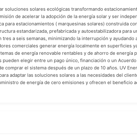
ar soluciones solares ecológicas transformando estacionamiento
 misión de acelerar la adopción de la energía solar y ser indepe
rica para estacionamientos ( marquesinas solares) construida c
uctura estandarizada, prefabricada y autoestabilizadora para un
 tres a seis semanas, minimizando la interrupción y ayudando a
dores comerciales generar energía localmente en superficies ya
temas de energía renovable rentables y de ahorro de energía pa
es pueden elegir entre un pago único, financiación o un Acuer
n de comprar el sistema después de un plazo de 10 años. UV Ener
para adaptar las soluciones solares a las necesidades del clie
ministro de energía de cero emisiones y ofrecen el beneficio 