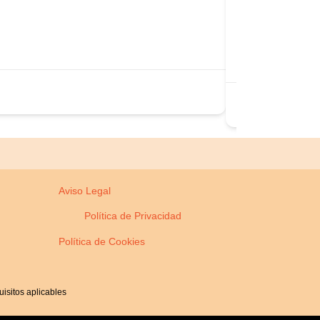
Seattle
1326 5th Ave 
+1 206-628-5
https://unicos
Estados U
Aviso Legal
Política de Privacidad
Política de Cookies
isitos aplicables