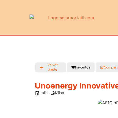
Volver
Favoritos
Compart
Atrás
Unoenergy Innovative
Italia
Milán