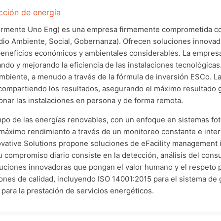
cción de energía
ormente Uno Eng) es una empresa firmemente comprometida con
dio Ambiente, Social, Gobernanza). Ofrecen soluciones innovad
 beneficios económicos y ambientales considerables. La empres
ando y mejorando la eficiencia de las instalaciones tecnológica
mbiente, a menudo a través de la fórmula de inversión ESCo. La
 compartiendo los resultados, asegurando el máximo resultado g
nar las instalaciones en persona y de forma remota.
mpo de las energías renovables, con un enfoque en sistemas fo
l máximo rendimiento a través de un monitoreo constante e inte
vative Solutions propone soluciones de eFacility management in
Su compromiso diario consiste en la detección, análisis del con
oluciones innovadoras que pongan el valor humano y el respeto 
ones de calidad, incluyendo ISO 14001:2015 para el sistema de 
para la prestación de servicios energéticos.