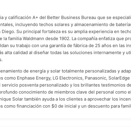
a y calificación A+ del Better Business Bureau que se especiali
tales, incluyendo techos solares y almacenamiento de baterías
n Diego. Su principal fortaleza es su amplia experiencia en tech
 la familia Waldmann desde 1902. La compañía enfatiza que prot
aldan su trabajo con una garantía de fábrica de 25 años en las in
s alta calidad al diseñar todas las soluciones internamente y u
s.
enamiento de energía y solar totalmente personalizadas y adap
res como Enphase Energy, LG Electronics, Panasonic, SolarEdge
el servicio posventa personalizado y los brillantes testimonios 
el profundo conocimiento de miembros clave del personal como el
ique Solar también ayuda a los clientes a aprovechar los incenti
os como financiación con $0 de inicial y un descuento para famili