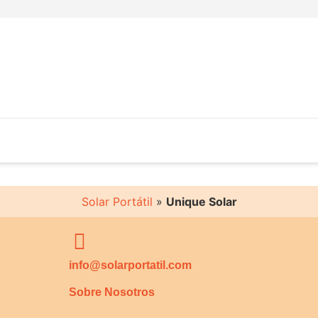
Solar Portátil
»
Unique Solar
info@solarportatil.com
Sobre Nosotros