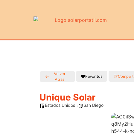
Volver
Favoritos
Compart
Atrás
Unique Solar
Estados Unidos
San Diego