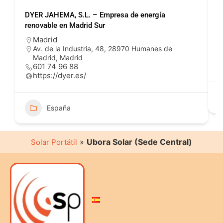
DYER JAHEMA, S.L. – Empresa de energía
P
renovable en Madrid Sur
Madrid
Av. de la Industria, 48, 28970 Humanes de
Madrid, Madrid
601 74 96 88
https://dyer.es/
España
»
Ubora Solar (Sede Central)
Solar Portátil