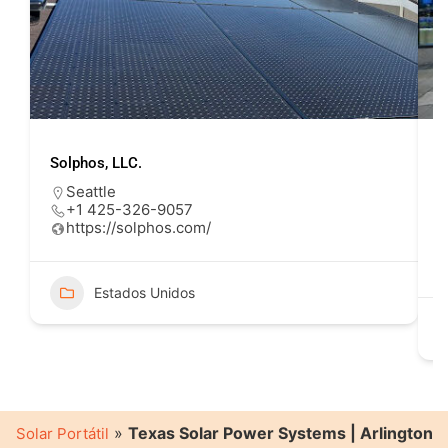
Solphos, LLC.
U
Seattle
+1 425-326-9057
https://solphos.com/
Estados Unidos
»
Texas Solar Power Systems | Arlington
Solar Portátil