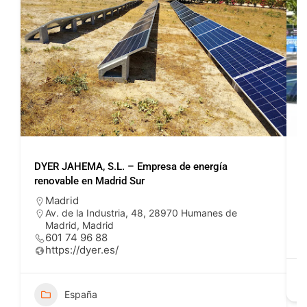
DYER JAHEMA, S.L. – Empresa de energía
P
renovable en Madrid Sur
Madrid
Av. de la Industria, 48, 28970 Humanes de
Madrid, Madrid
601 74 96 88
https://dyer.es/
España