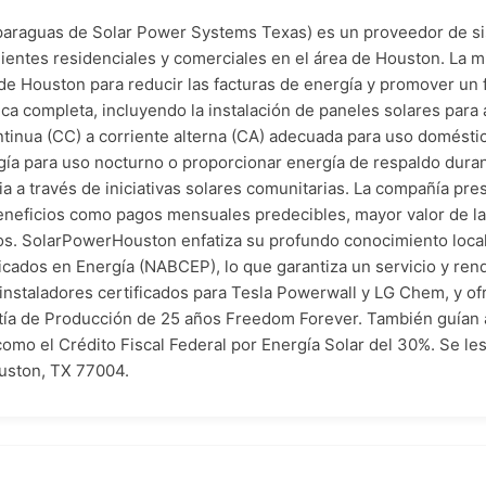
araguas de Solar Power Systems Texas) es un proveedor de sis
lientes residenciales y comerciales en el área de Houston. La m
ol de Houston para reducir las facturas de energía y promover un 
ica completa, incluyendo la instalación de paneles solares para 
continua (CC) a corriente alterna (CA) adecuada para uso domést
gía para uso nocturno o proporcionar energía de respaldo dura
pia a través de iniciativas solares comunitarias. La compañía pr
beneficios como pagos mensuales predecibles, mayor valor de la
os. SolarPowerHouston enfatiza su profundo conocimiento local y
cados en Energía (NABCEP), lo que garantiza un servicio y rend
 instaladores certificados para Tesla Powerwall y LG Chem, y ofr
tía de Producción de 25 años Freedom Forever. También guían a
como el Crédito Fiscal Federal por Energía Solar del 30%. Se l
uston, TX 77004.