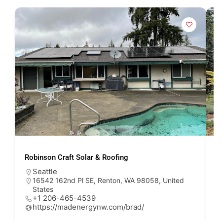
Robinson Craft Solar & Roofing
P
Seattle
16542 162nd Pl SE, Renton, WA 98058, United
States
+1 206-465-4539
https://madenergynw.com/brad/