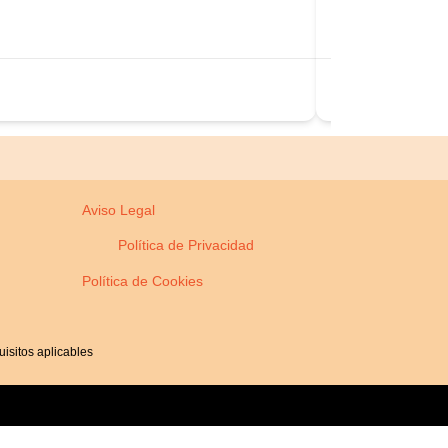
+1 206-647-5
https://pureli
Estados U
Aviso Legal
Política de Privacidad
Política de Cookies
isitos aplicables