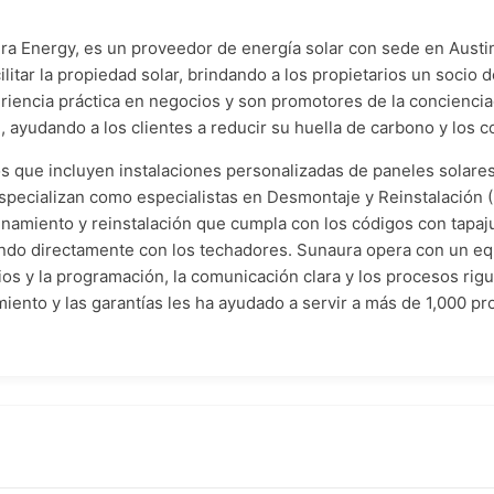
 Energy, es un proveedor de energía solar con sede en Austi
itar la propiedad solar, brindando a los propietarios un socio d
encia práctica en negocios y son promotores de la concienciac
, ayudando a los clientes a reducir su huella de carbono y los 
s que incluyen instalaciones personalizadas de paneles solare
specializan como especialistas en Desmontaje y Reinstalación (
namiento y reinstalación que cumpla con los códigos con tapaj
ndo directamente con los techadores. Sunaura opera con un equ
cios y la programación, la comunicación clara y los procesos ri
iento y las garantías les ha ayudado a servir a más de 1,000 pr