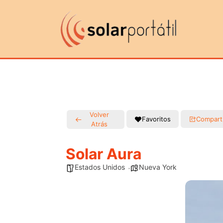
Volver
Favoritos
Compart
Atrás
Solar Aura
Estados Unidos
Nueva York