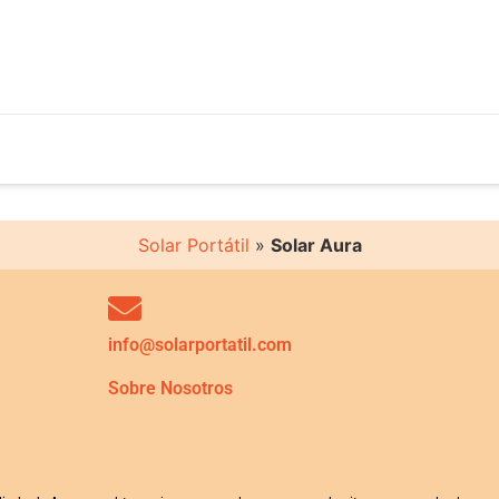
Solar Portátil
»
Solar Aura
info@solarportatil.com
Sobre Nosotros