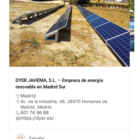
DYER JAHEMA, S.L. – Empresa de energía
P
renovable en Madrid Sur
Madrid
Av. de la Industria, 48, 28970 Humanes de
Madrid, Madrid
601 74 96 88
https://dyer.es/
España