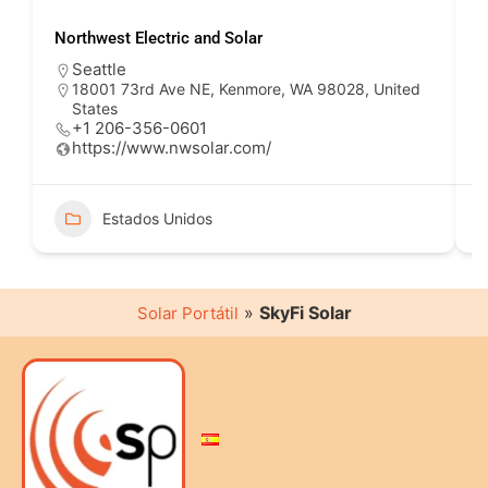
Northwest Electric and Solar
A
Seattle
18001 73rd Ave NE, Kenmore, WA 98028, United
States
+1 206-356-0601
https://www.nwsolar.com/
Estados Unidos
»
SkyFi Solar
Solar Portátil