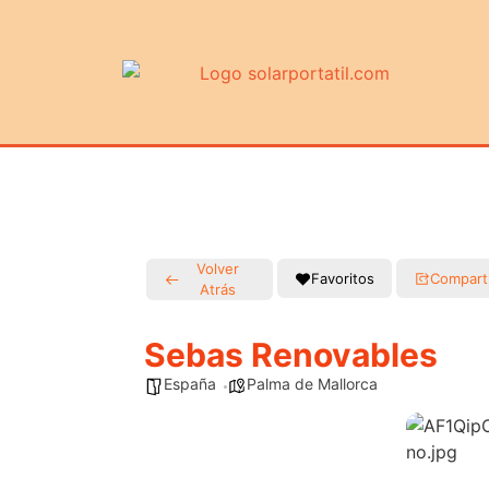
Volver
Favoritos
Compart
Atrás
Sebas Renovables
España
Palma de Mallorca