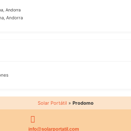
na, Andorra
a, Andorra
iones
Solar Portátil
»
Prodomo
info@solarportatil.com