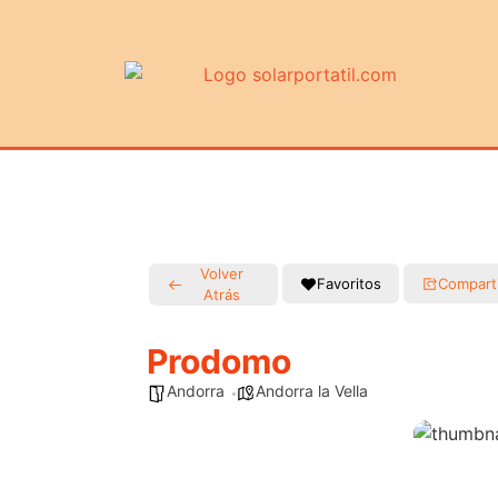
Volver
Favoritos
Compart
Atrás
Prodomo
Andorra
Andorra la Vella