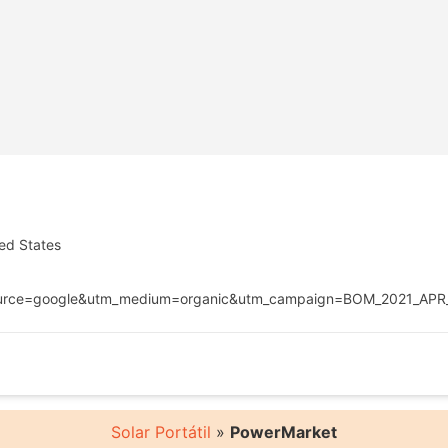
ed States
rce=google&utm_medium=organic&utm_campaign=BOM_2021_AP
Solar Portátil
»
PowerMarket