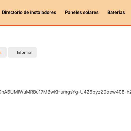
Directorio de instaladores
Paneles solares
Baterías
ir
Informar