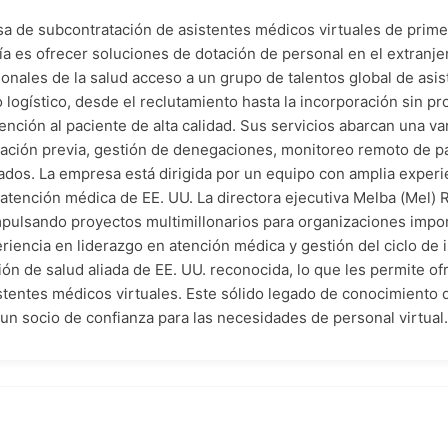
a de subcontratación de asistentes médicos virtuales de primer 
a es ofrecer soluciones de dotación de personal en el extranjero
onales de la salud acceso a un grupo de talentos global de asis
 logístico, desde el reclutamiento hasta la incorporación sin pr
ción al paciente de alta calidad. Sus servicios abarcan una va
ización previa, gestión de denegaciones, monitoreo remoto de pa
tados. La empresa está dirigida por un equipo con amplia expe
atención médica de EE. UU. La directora ejecutiva Melba (Mel) 
impulsando proyectos multimillonarios para organizaciones impo
riencia en liderazgo en atención médica y gestión del ciclo de 
ión de salud aliada de EE. UU. reconocida, lo que les permite o
istentes médicos virtuales. Este sólido legado de conocimiento 
n un socio de confianza para las necesidades de personal virtual.