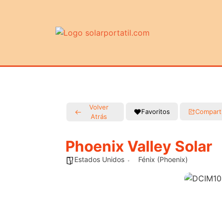
Volver
Favoritos
Compart
Atrás
Phoenix Valley Solar
Estados Unidos
Fénix (Phoenix)