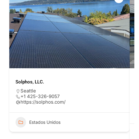
Solphos, LLC.
U
Seattle
+1 425-326-9057
https://solphos.com/
Estados Unidos