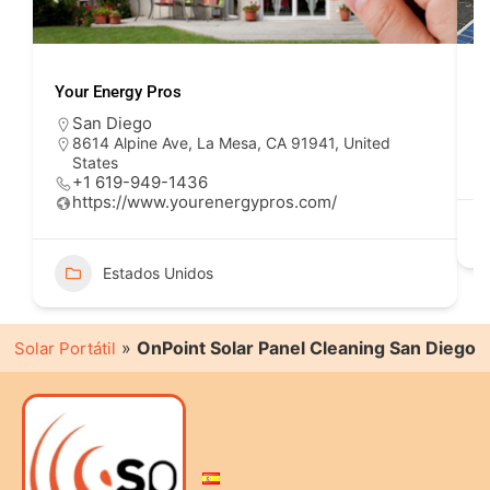
Your Energy Pros
S
San Diego
8614 Alpine Ave, La Mesa, CA 91941, United
States
+1 619-949-1436
https://www.yourenergypros.com/
Estados Unidos
»
OnPoint Solar Panel Cleaning San Diego
Solar Portátil