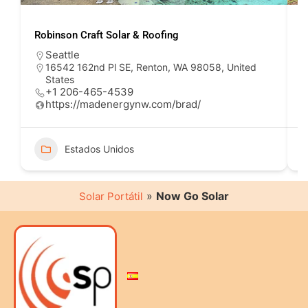
Robinson Craft Solar & Roofing
P
Seattle
16542 162nd Pl SE, Renton, WA 98058, United
States
+1 206-465-4539
https://madenergynw.com/brad/
Estados Unidos
»
Now Go Solar
Solar Portátil