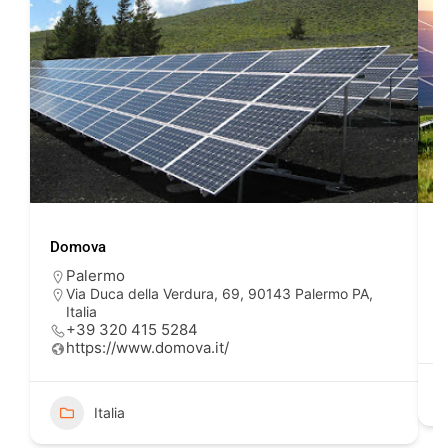
Domova
L
Palermo
Via Duca della Verdura, 69, 90143 Palermo PA,
Italia
+39 320 415 5284
https://www.domova.it/
Italia