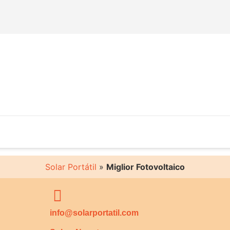
Solar Portátil
»
Miglior Fotovoltaico
info@solarportatil.com