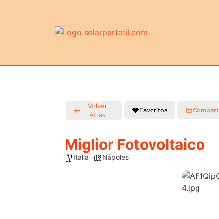
Volver
Favoritos
Compart
Atrás
Miglior Fotovoltaico
Italia
Nápoles