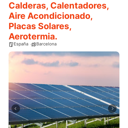
Calderas, Calentadores,
Aire Acondicionado,
Placas Solares,
Aerotermia.
España
Barcelona