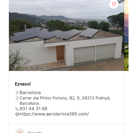
Eznasol
A
Barcelona
Carrer del Pintor Fortuny, B2, 9, 08213 Polinyà,
Barcelona
931 44 31 68
https://www.aerotermia365.com/