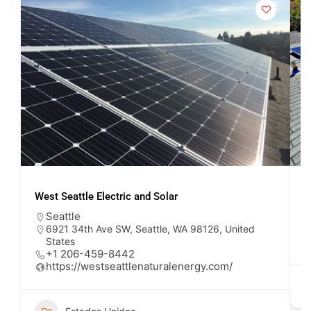
West Seattle Electric and Solar
3
Seattle
6921 34th Ave SW, Seattle, WA 98126, United
States
+1 206-459-8442
https://westseattlenaturalenergy.com/