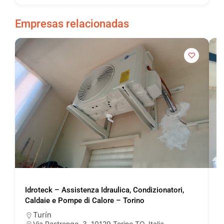
Empresas relacionadas
Idroteck – Assistenza Idraulica, Condizionatori,
E
Caldaie e Pompe di Calore – Torino
e
Turín
Via Pastrengo, 3, 10129 Torino TO, Italia