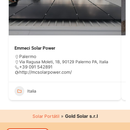
Emmeci Solar Power
A
Palermo
Via Ragusa Moleti, 1B, 90129 Palermo PA, Italia
+39 091 542891
http://mcsolarpower.com/
Italia
»
Gold Solar s.r.l
Solar Portátil