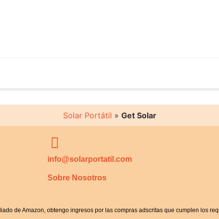
Solar Portátil
»
Get Solar
info@solarportatil.com
Sobre Nosotros
iliado de Amazon, obtengo ingresos por las compras adscritas que cumplen los requ