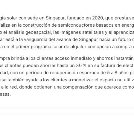
gía solar con sede en Singapur, fundado en 2020, que presta ser
liza en la construcción de semiconductores basados en energí
l análisis geoespacial, las imágenes satelitales y el aprendiza
lar está a la vanguardia del avance de Singapur hacia un futur
a en el primer programa solar de alquiler con opción a compra d
mpra brinda a los clientes acceso inmediato y ahorros instantán
s clientes pueden ahorrar hasta un 30 % en su factura de electr
edad, con un período de recuperación esperado de 5 a 8 años p
sa también ayuda a los clientes a monetizar el espacio no utiliz
r a la red, donde obtienen una compensación que aparece como
esas.