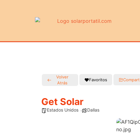
Volver
Favoritos
Compart
Atrás
Get Solar
Estados Unidos
Dallas