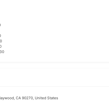
0
0
30
0
:30
Maywood, CA 90270, United States