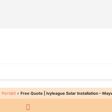
 Portátil
»
Free Quote | Ivyleague Solar Installation – Ma