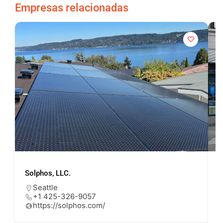
Empresas relacionadas
Solphos, LLC.
U
Seattle
+1 425-326-9057
https://solphos.com/