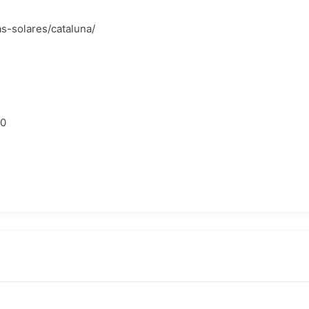
as-solares/cataluna/
00