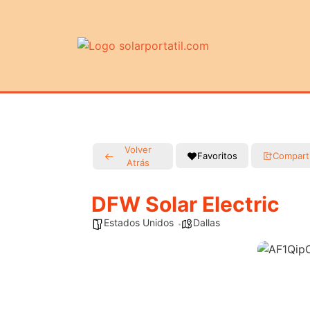
Volver
Favoritos
Compart
Atrás
DFW Solar Electric
Estados Unidos
Dallas