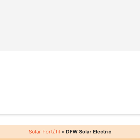
Solar Portátil
»
DFW Solar Electric