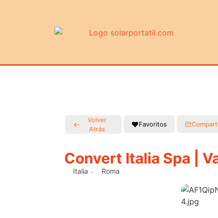
Volver
Favoritos
Compart
Atrás
Convert Italia Spa | V
Italia
Roma