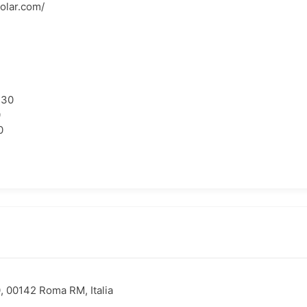
olar.com/
:30
0
0
0, 00142 Roma RM, Italia