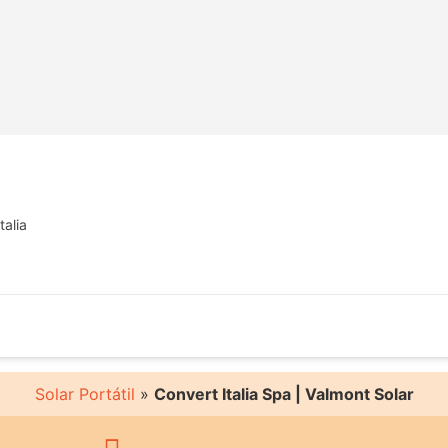
talia
Solar Portátil
»
Convert Italia Spa | Valmont Solar