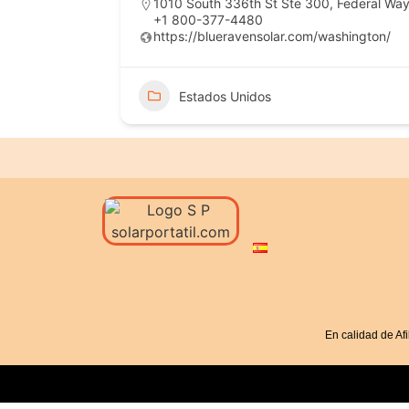
1010 South 336th St Ste 300, Federal Wa
+1 800-377-4480
https://blueravensolar.com/washington/
Estados Unidos
En calidad de Af