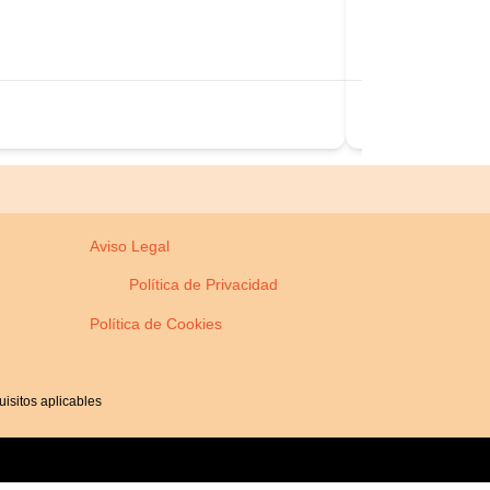
2817 Wetmore A
+1 206-647-5
https://pureli
Estados U
Aviso Legal
Política de Privacidad
Política de Cookies
isitos aplicables