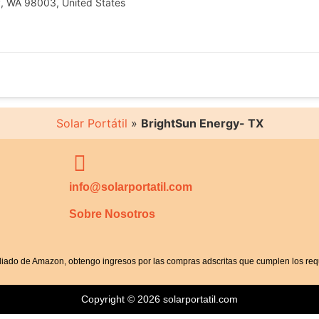
y, WA 98003, United States
Solar Portátil
»
BrightSun Energy- TX
info@solarportatil.com
Sobre Nosotros
iliado de Amazon, obtengo ingresos por las compras adscritas que cumplen los requ
Copyright © 2026 solarportatil.com