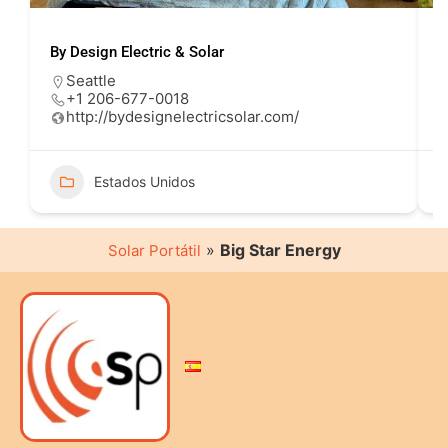
By Design Electric & Solar
L
Seattle
+1 206-677-0018
http://bydesignelectricsolar.com/
Estados Unidos
»
Big Star Energy
Solar Portátil