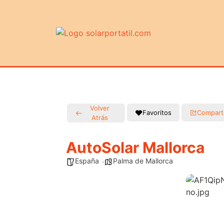
Volver
Favoritos
Compart
Atrás
AutoSolar Mallorca
España
Palma de Mallorca