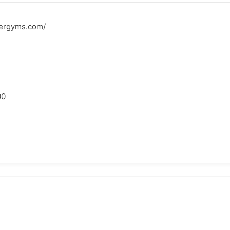
nergyms.com/
00