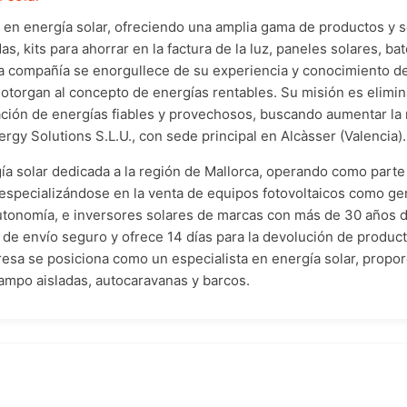
en energía solar, ofreciendo una amplia gama de productos y se
das, kits para ahorrar en la factura de la luz, paneles solares, b
. La compañía se enorgullece de su experiencia y conocimiento
otorgan al concepto de energías rentables. Su misión es elimin
ción de energías fiables y provechosos, buscando aumentar la r
rgy Solutions S.L.U., con sede principal en Alcàsser (Valencia).
ía solar dedicada a la región de Mallorca, operando como parte 
especializándose en la venta de equipos fotovoltaicos como gen
autonomía, e inversores solares de marcas con más de 30 años de
 de envío seguro y ofrece 14 días para la devolución de produc
sa se posiciona como un especialista en energía solar, propo
ampo aisladas, autocaravanas y barcos.